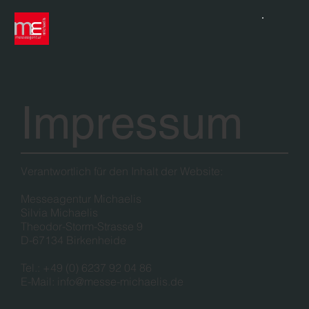
Impressum
Verantwortlich für den Inhalt der Website:
Messeagentur Michaelis
Silvia Michaelis
Theodor-Storm-Strasse 9
D-67134 Birkenheide
Tel.: +49 (0) 6237 92 04 86
E-Mail:
info@messe-michaelis.de