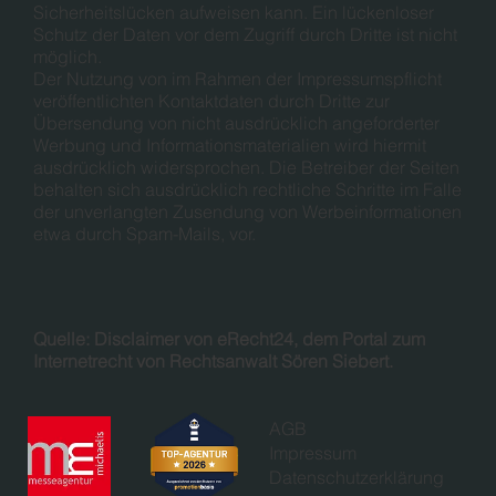
Sicherheitslücken aufweisen kann. Ein lückenloser
Schutz der Daten vor dem Zugriff durch Dritte ist nicht
möglich.
Der Nutzung von im Rahmen der Impressumspflicht
veröffentlichten Kontaktdaten durch Dritte zur
Übersendung von nicht ausdrücklich angeforderter
Werbung und Informationsmaterialien wird hiermit
ausdrücklich widersprochen. Die Betreiber der Seiten
behalten sich ausdrücklich rechtliche Schritte im Falle
der unverlangten Zusendung von Werbeinformationen
etwa durch Spam-Mails, vor.
Quelle: Disclaimer von eRecht24, dem Portal zum
Internetrecht von Rechtsanwalt Sören Siebert.
AGB
Impressum
Datenschutzerklärung